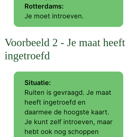
Rotterdams:
Je moet introeven.
Voorbeeld 2 - Je maat heeft
ingetroefd
Situatie:
Ruiten is gevraagd. Je maat
heeft ingetroefd en
daarmee de hoogste kaart.
Je kunt zelf introeven, maar
hebt ook nog schoppen