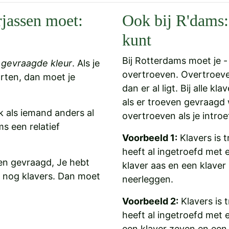
rjassen moet:
Ook bij R'dams: 
kunt
Bij Rotterdams moet je - 
e
gevraagde kleur
. Als je
overtroeven. Overtroeve
arten, dan moet je
dan er al ligt. Bij alle k
als er troeven gevraagd 
ok als iemand anders al
overtroeven als je introe
s een relatief
Voorbeeld 1:
Klavers is t
heeft al ingetroefd met 
iten gevraagd, Je hebt
klaver aas en een klaver
l nog klavers. Dan moet
neerleggen.
Voorbeeld 2:
Klavers is 
heeft al ingetroefd met 
een klaver zeven en een 