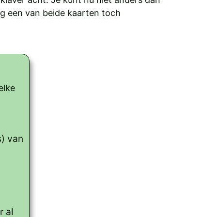
ag een van beide kaarten toch
elke
s) van
r al