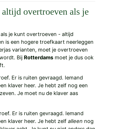
altijd overtroeven als je
als je kunt overtroeven - altijd
n is een hogere troefkaart neerleggen
laverjas varianten, moet je overtroeven
wordt. Bij
Rotterdams
moet je dus ook
ft.
roef. Er is ruiten gevraagd. Iemand
een klaver heer. Je hebt zelf nog een
 zeven. Je moet nu de klaver aas
troef. Er is ruiten gevraagd. Iemand
een klaver heer. Je hebt zelf
alleen
nog
klaver acht. Je kunt nu niet anders dan