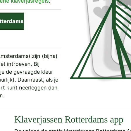
ene klaverjasregels
.
otterdams
msterdams) zijn (bijna)
et introeven. Bij
 je de gevraagde kleur
urlijk). Daarnaast, als je
rt kunt neerleggen dan
n.
Klaverjassen Rotterdams app