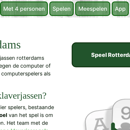
Met 4 personen
Spelen
Meespelen
App
rdams
Speel Rotterd
rjassen rotterdams
 tegen de computer of
 computerspelers als
klaverjassen?
ier spelers, bestaande
oel
van het spel is om
en. Het team met de