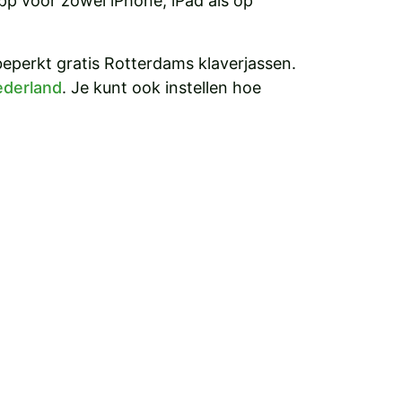
p voor zowel iPhone, iPad als op
beperkt gratis Rotterdams klaverjassen.
ederland
. Je kunt ook instellen hoe