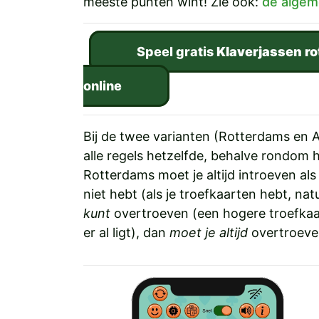
meeste punten wint! Zie ook:
de algem
Speel gratis
Klaverjassen r
online
Bij de twee varianten (Rotterdams en A
alle regels hetzelfde, behalve rondom h
Rotterdams moet je altijd introeven als
niet hebt (als je troefkaarten hebt, natu
kunt
overtroeven (een hogere troefkaa
er al ligt), dan
moet je altijd
overtroeve